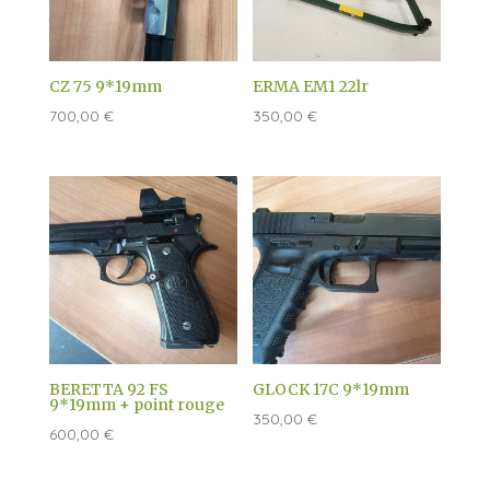
CZ 75 9*19mm
ERMA EM1 22lr
700,00
€
350,00
€
BERETTA 92 FS
GLOCK 17C 9*19mm
9*19mm + point rouge
350,00
€
600,00
€