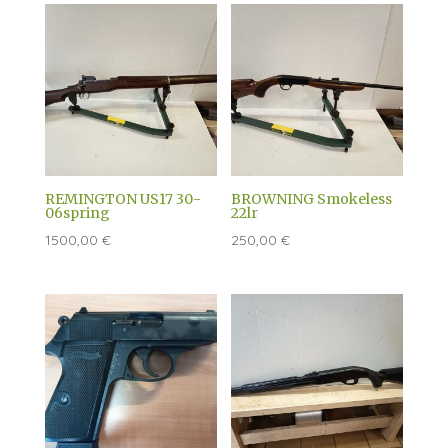
REMINGTON US17 30-
BROWNING Smokeless
06spring
22lr
1500,00
€
250,00
€