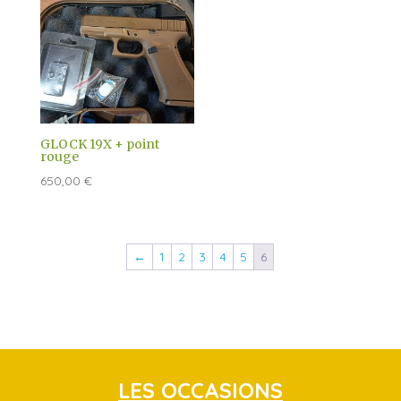
GLOCK 19X + point
rouge
650,00
€
←
1
2
3
4
5
6
LES OCCASIONS