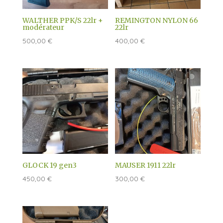
WALTHER PPK/S 22lr +
REMINGTON NYLON 66
modérateur
22lr
500,00
€
400,00
€
GLOCK 19 gen3
MAUSER 1911 22lr
450,00
€
300,00
€