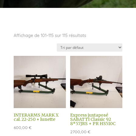
Affichage de 101–115 sur 115 résultats
INTERARMS MARK X
Express juxtaposé
cal. 22-250 + lunette
SABATTI Classic 92
8*57JRS + PR HS510C
600,00
€
2700,00
€