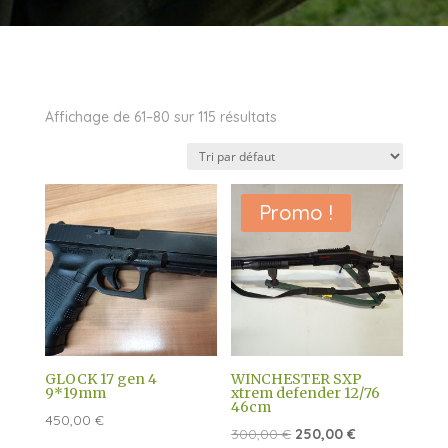
Affichage de 61–80 sur 115 résultats
Promo !
GLOCK 17 gen 4
WINCHESTER SXP
9*19mm
xtrem defender 12/76
46cm
450,00
€
Le
Le
300,00
€
250,00
€