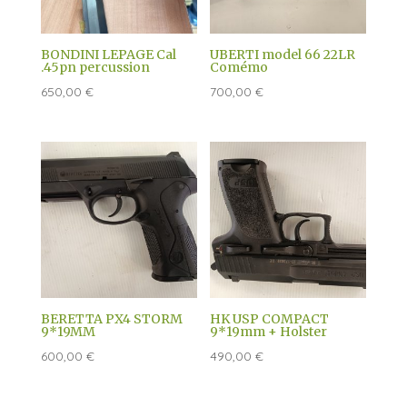
BONDINI LEPAGE Cal
UBERTI model 66 22LR
.45pn percussion
Comémo
650,00
€
700,00
€
BERETTA PX4 STORM
HK USP COMPACT
9*19MM
9*19mm + Holster
600,00
€
490,00
€