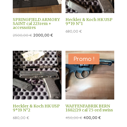
SPRINGFIELD ARMORY
Heckler & Koch HK USP
SAINT cal 223rem +
9*19 N°1
accessoires
680,00
€
Le
Le
2500,00
€
2000,00
€
prix
prix
initial
actuel
était :
est :
Promo !
2500,00 €.
2000,00 €.
Heckler & Koch HK USP
WAFFENFABRIK BERN
9*19 N°2
1882/29 cal 7.5 ord swiss
Le
Le
680,00
€
450,00
€
400,00
€
prix
prix