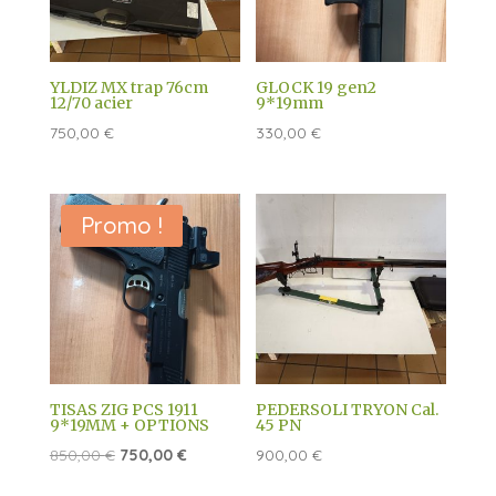
YLDIZ MX trap 76cm
GLOCK 19 gen2
12/70 acier
9*19mm
750,00
€
330,00
€
Promo !
TISAS ZIG PCS 1911
PEDERSOLI TRYON Cal.
9*19MM + OPTIONS
45 PN
Le
Le
850,00
€
750,00
€
900,00
€
prix
prix