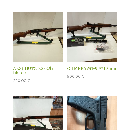
prix
prix
initial
actuel
était :
est :
300,00 €.
250,00 €.
ANSCHUTZ 520 22lr
CHIAPPA M1-9 9*19mm
filetée
500,00
€
250,00
€