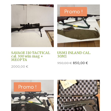
initial
actuel
était :
est :
Promo !
850,00 €.
750,00 €.
SAVAGE 110 TACTICAL
USM1 INLAND CAL.
cal. 300 win mag +
30M1
MEOPTA
Le
Le
950,00
€
850,00
€
2000,00
€
prix
prix
initial
actuel
était :
est :
Promo !
950,00 €.
850,00 €.