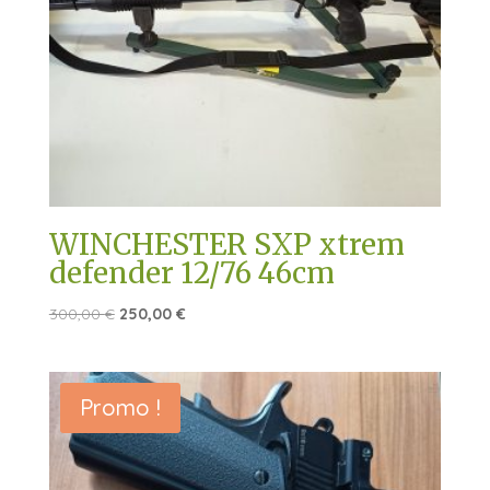
WINCHESTER SXP xtrem
defender 12/76 46cm
Le
Le
300,00
€
250,00
€
prix
prix
initial
actuel
était :
est :
Promo !
300,00 €.
250,00 €.