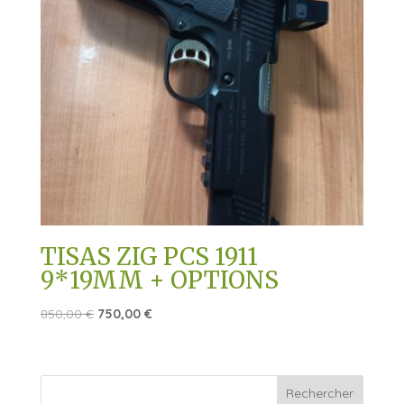
TISAS ZIG PCS 1911
9*19MM + OPTIONS
Le
Le
850,00
€
750,00
€
prix
prix
initial
actuel
était :
est :
850,00 €.
750,00 €.