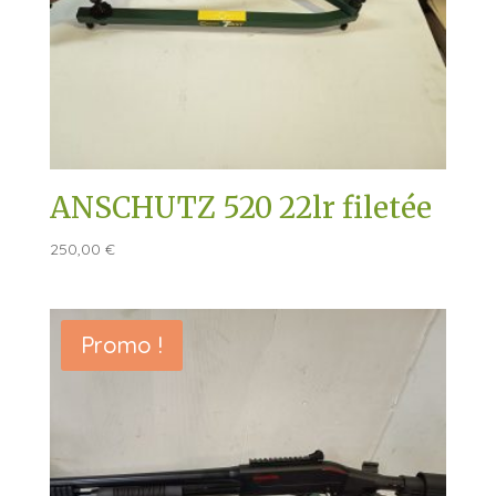
ANSCHUTZ 520 22lr filetée
250,00
€
Promo !